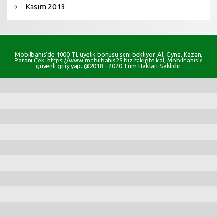
Kasım 2018
Mobilbahis'de 1000 TL üyelik bonusu seni bekliyor. Al, Oyna, Kazan,
Paranı Çek. https://www.mobilbahis25.biz takipte kal, Mobilbahis'e
güvenli giriş yap. @2018 - 2020 Tüm Hakları Saklıdır.