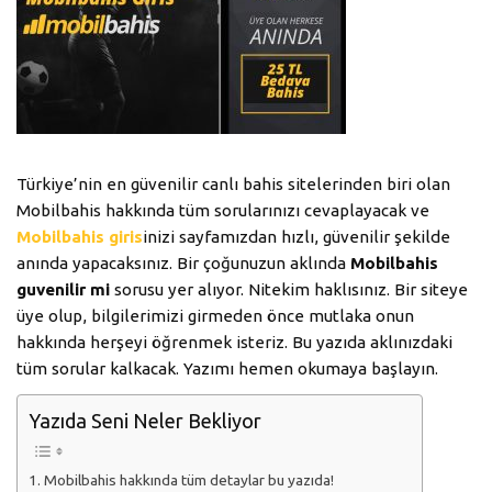
Türkiye’nin en güvenilir canlı bahis sitelerinden biri olan
Mobilbahis hakkında tüm sorularınızı cevaplayacak ve
Mobilbahis giris
inizi sayfamızdan hızlı, güvenilir şekilde
anında yapacaksınız. Bir çoğunuzun aklında
Mobilbahis
guvenilir mi
sorusu yer alıyor. Nitekim haklısınız. Bir siteye
üye olup, bilgilerimizi girmeden önce mutlaka onun
hakkında herşeyi öğrenmek isteriz. Bu yazıda aklınızdaki
tüm sorular kalkacak. Yazımı hemen okumaya başlayın.
Yazıda Seni Neler Bekliyor
Mobilbahis hakkında tüm detaylar bu yazıda!