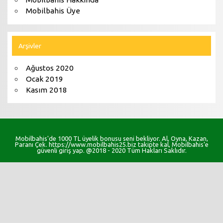
Mobilbahis Üye
Arşivler
Ağustos 2020
Ocak 2019
Kasım 2018
Mobilbahis'de 1000 TL üyelik bonusu seni bekliyor. Al, Oyna, Kazan,
Paranı Çek. https://www.mobilbahis25.biz takipte kal, Mobilbahis'e
güvenli giriş yap. @2018 - 2020 Tüm Hakları Saklıdır.