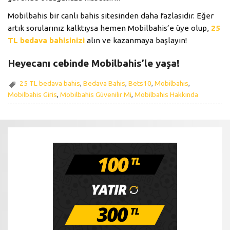
Mobilbahis bir canlı bahis sitesinden daha fazlasıdır. Eğer
artık sorularınız kalktıysa hemen Mobilbahis’e üye olup,
25
TL bedava bahisinizi
alın ve kazanmaya başlayın!
Heyecanı cebinde Mobilbahis’le yaşa!
25 TL bedava bahis
,
Bedava Bahis
,
Bets10
,
Mobilbahis
,
Mobilbahis Giris
,
Mobilbahis Güvenilir Mi
,
Mobilbahis Hakkında