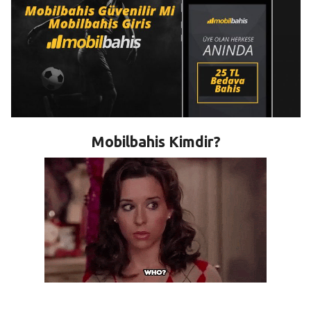
Mobilbahis Kimdir?