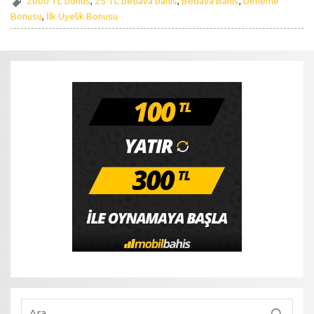
2000 TL bonus
,
25 TL bedava bahis
,
Bedava Bahis
,
Deneme
Bonusu
,
İlk Üyelik Bonusu