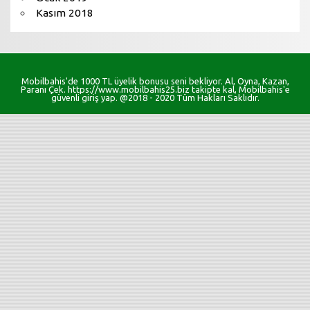
Kasım 2018
Mobilbahis'de 1000 TL üyelik bonusu seni bekliyor. Al, Oyna, Kazan,
Paranı Çek. https://www.mobilbahis25.biz takipte kal, Mobilbahis'e
güvenli giriş yap. @2018 - 2020 Tüm Hakları Saklıdır.