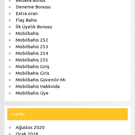
Bedava Bonus
Deneme Bonusu
Extra oran
Flaş Bahis
İlk Üyelik Bonusu
Mobilbahis
Mobilbahis 252
Mobilbahis 253
Mobilbahis 254
Mobilbahis 255
Mobilbahis Giriş
Mobilbahis Giris
Mobilbahis Güvenilir Mi
Mobilbahis Hakkında
Mobilbahis Üye
Arşivler
Ağustos 2020
Ocak 2019