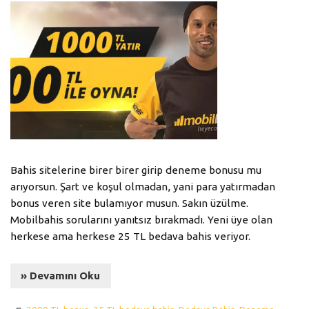
Bahis sitelerine birer birer girip deneme bonusu mu
arıyorsun. Şart ve koşul olmadan, yani para yatırmadan
bonus veren site bulamıyor musun. Sakın üzülme.
Mobilbahis sorularını yanıtsız bırakmadı. Yeni üye olan
herkese ama herkese 25 TL bedava bahis veriyor.
» Devamını Oku