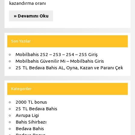
kazandırma oranı
» Devamını Oku
Son Yazılar
Mobilbahis 252 – 253 – 254 – 255 Giriş
Mobilbahis Güvenilir Mi – Mobilbahis Giris
25 TL Bedava Bahis AL, Oyna, Kazan ve Paranı Çek
Kategoriler
2000 TL bonus
25 TL Bedava Bahis
Avrupa Ligi
Bahis Sihirbazı
Bedava Bahis