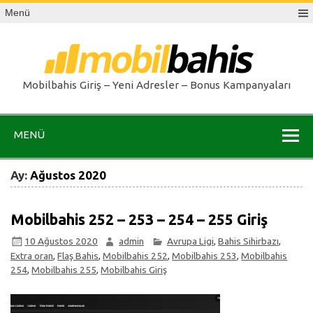
İçeriğe
Menü
geç
Mob
Ü
Mobilbahis Giriş – Yeni Adresler – Bonus Kampanyaları
MENÜ
Ay:
Ağustos 2020
Mobilbahis 252 – 253 – 254 – 255 Giriş
10 Ağustos 2020
admin
Avrupa Ligi
,
Bahis Sihirbazı
,
Extra oran
,
Flaş Bahis
,
Mobilbahis 252
,
Mobilbahis 253
,
Mobilbahis
254
,
Mobilbahis 255
,
Mobilbahis Giriş