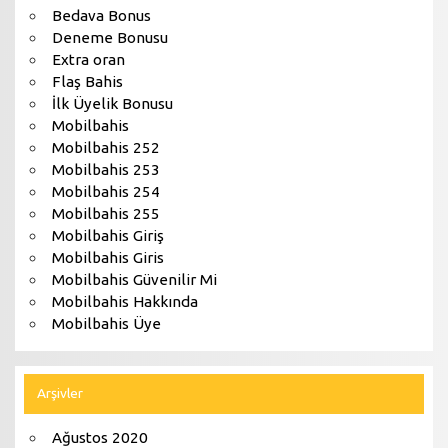
Bedava Bonus
Deneme Bonusu
Extra oran
Flaş Bahis
İlk Üyelik Bonusu
Mobilbahis
Mobilbahis 252
Mobilbahis 253
Mobilbahis 254
Mobilbahis 255
Mobilbahis Giriş
Mobilbahis Giris
Mobilbahis Güvenilir Mi
Mobilbahis Hakkında
Mobilbahis Üye
Arşivler
Ağustos 2020