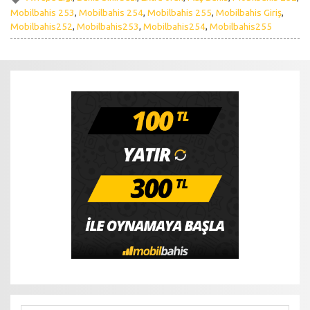
Mobilbahis 253
,
Mobilbahis 254
,
Mobilbahis 255
,
Mobilbahis Giriş
,
Mobilbahis252
,
Mobilbahis253
,
Mobilbahis254
,
Mobilbahis255