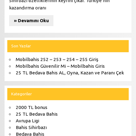
Sihirbazı özelliklerinin keyfini çıkar. Türkiye’nin
kazandırma oranı
» Devamını Oku
Son Yazılar
Mobilbahis 252 – 253 – 254 – 255 Giriş
Mobilbahis Güvenilir Mi – Mobilbahis Giris
25 TL Bedava Bahis AL, Oyna, Kazan ve Paranı Çek
Kategoriler
2000 TL bonus
25 TL Bedava Bahis
Avrupa Ligi
Bahis Sihirbazı
Bedava Bahis