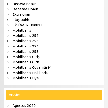
Bedava Bonus
Deneme Bonusu
Extra oran
Flaş Bahis
İlk Üyelik Bonusu
Mobilbahis
Mobilbahis 252
Mobilbahis 253
Mobilbahis 254
Mobilbahis 255
Mobilbahis Giriş
Mobilbahis Giris
Mobilbahis Güvenilir Mi
Mobilbahis Hakkında
Mobilbahis Üye
Arşivler
Ağustos 2020