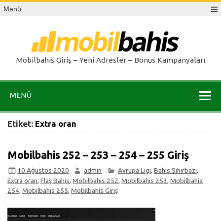
İçeriğe
Menü
geç
Mob
Ü
Mobilbahis Giriş – Yeni Adresler – Bonus Kampanyaları
MENÜ
Etiket:
Extra oran
Mobilbahis 252 – 253 – 254 – 255 Giriş
10 Ağustos 2020
admin
Avrupa Ligi
,
Bahis Sihirbazı
,
Extra oran
,
Flaş Bahis
,
Mobilbahis 252
,
Mobilbahis 253
,
Mobilbahis
254
,
Mobilbahis 255
,
Mobilbahis Giriş