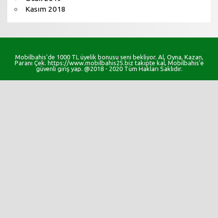
Kasım 2018
Mobilbahis'de 1000 TL üyelik bonusu seni bekliyor. Al, Oyna, Kazan,
Paranı Çek. https://www.mobilbahis25.biz takipte kal, Mobilbahis'e
güvenli giriş yap. @2018 - 2020 Tüm Hakları Saklıdır.