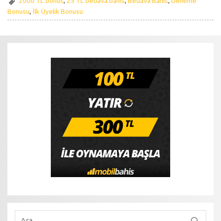
2000 TL bonus
,
25 TL bedava bahis
,
Bedava Bahis
,
Deneme
Bonusu
,
İlk Üyelik Bonusu